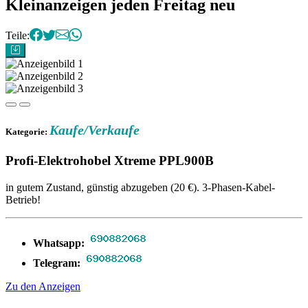
Correo del Valle - Kleinanzeig
Kleinanzeigen
jeden Freitag neu
Teile:
Kaufe/Verkaufe
Kategorie:
Profi-Elektrohobel Xtreme PPL900B
in gutem Zustand, günstig abzugeben (20 €). 3-Phasen-Kabel-
Betrieb!
Whatsapp:
Telegram:
Zu den Anzeigen