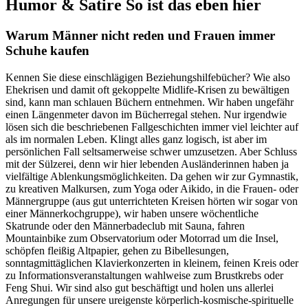
Correo del Valle - Humor & Sat
Humor & Satire
So ist das eben hier
Warum Männer nicht reden und Frauen immer
Schuhe kaufen
Kennen Sie diese einschlägigen Beziehungshilfebücher? Wie also
Ehekrisen und damit oft gekoppelte Midlife-Krisen zu bewältigen
sind, kann man schlauen Büchern entnehmen. Wir haben ungefähr
einen Längenmeter davon im Bücherregal stehen. Nur irgendwie
lösen sich die beschriebenen Fallgeschichten immer viel leichter auf
als im normalen Leben. Klingt alles ganz logisch, ist aber im
persönlichen Fall seltsamerweise schwer umzusetzen. Aber Schluss
mit der Sülzerei, denn wir hier lebenden Ausländerinnen haben ja
vielfältige Ablenkungsmöglichkeiten. Da gehen wir zur Gymnastik,
zu kreativen Malkursen, zum Yoga oder Aikido, in die Frauen- oder
Männergruppe (aus gut unterrichteten Kreisen hörten wir sogar von
einer Männerkochgruppe), wir haben unsere wöchentliche
Skatrunde oder den Männerbadeclub mit Sauna, fahren
Mountainbike zum Observatorium oder Motorrad um die Insel,
schöpfen fleißig Altpapier, gehen zu Bibellesungen,
sonntagmittäglichen Klavierkonzerten in kleinem, feinen Kreis oder
zu Informationsveranstaltungen wahlweise zum Brustkrebs oder
Feng Shui. Wir sind also gut beschäftigt und holen uns allerlei
Anregungen für unsere ureigenste körperlich-kosmische-spirituelle