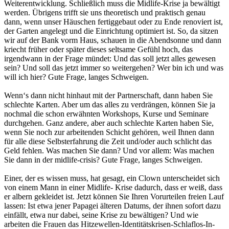
Weiterentwicklung. Schließlich muss die Midlife-Krise ja bewältigt
werden. Übrigens trifft sie uns theoretisch und praktisch genau
dann, wenn unser Häuschen fertiggebaut oder zu Ende renoviert ist,
der Garten angelegt und die Einrichtung optimiert ist. So, da sitzen
wir auf der Bank vorm Haus, schauen in die Abendsonne und dann
kriecht früher oder später dieses seltsame Gefühl hoch, das
irgendwann in der Frage mündet: Und das soll jetzt alles gewesen
sein? Und soll das jetzt immer so weitergehen? Wer bin ich und was
will ich hier? Gute Frage, langes Schweigen.
Wenn‘s dann nicht hinhaut mit der Partnerschaft, dann haben Sie
schlechte Karten. Aber um das alles zu verdrängen, können Sie ja
nochmal die schon erwähnten Workshops, Kurse und Seminare
durchgehen. Ganz andere, aber auch schlechte Karten haben Sie,
wenn Sie noch zur arbeitenden Schicht gehören, weil Ihnen dann
für alle diese Selbsterfahrung die Zeit und/oder auch schlicht das
Geld fehlen. Was machen Sie dann? Und vor allem: Was machen
Sie dann in der midlife-crisis? Gute Frage, langes Schweigen.
Einer, der es wissen muss, hat gesagt, ein Clown unterscheidet sich
von einem Mann in einer Midlife- Krise dadurch, dass er weiß, dass
er albern gekleidet ist. Jetzt können Sie Ihren Vorurteilen freien Lauf
lassen: Ist etwa jener Papagei älteren Datums, der ihnen sofort dazu
einfällt, etwa nur dabei, seine Krise zu bewältigen? Und wie
arbeiten die Frauen das Hitzewellen-Identitätskrisen-Schlaflos-In-